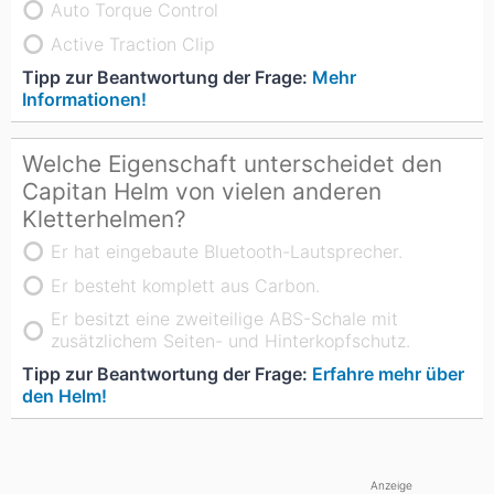
Auto Torque Control
Active Traction Clip
Tipp zur Beantwortung der Frage:
Mehr
Informationen!
Welche Eigenschaft unterscheidet den
Capitan Helm von vielen anderen
Kletterhelmen?
Er hat eingebaute Bluetooth-Lautsprecher.
Er besteht komplett aus Carbon.
Er besitzt eine zweiteilige ABS-Schale mit
zusätzlichem Seiten- und Hinterkopfschutz.
Tipp zur Beantwortung der Frage:
Erfahre mehr über
den Helm!
Anzeige