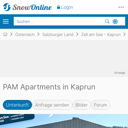
Unverbindlich
anfragen
Login
Österreich
Salzburger Land
Zell am See - Kaprun
Anzeige
PAM Apartments in Kaprun
Unterkunft
Anfrage senden
Bilder
Forum