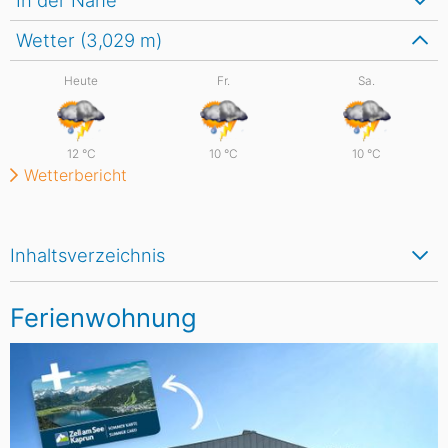
In der Nähe
Wetter (3,029
m
)
Heute
Fr.
Sa.
12
°C
10
°C
10
°C
Wetterbericht
Inhaltsverzeichnis
Ferienwohnung