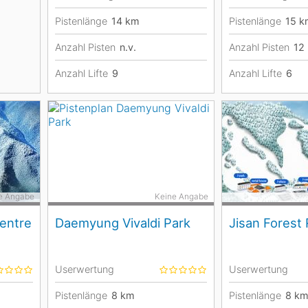
Pistenlänge
14
km
Pistenlänge
15
k
Anzahl Pisten
n.v.
Anzahl Pisten
12
Anzahl Lifte
9
Anzahl Lifte
6
e Angabe
Keine Angabe
entre
Daemyung Vivaldi Park
Jisan Forest
Userwertung
Userwertung
Pistenlänge
8
km
Pistenlänge
8
k