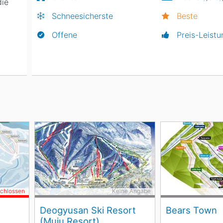
die
Schneesicherste
Beste
Offene
Preis-Leistu
schlossen
Keine Angabe
Deogyusan Ski Resort
Bears Town
(Muju Resort)