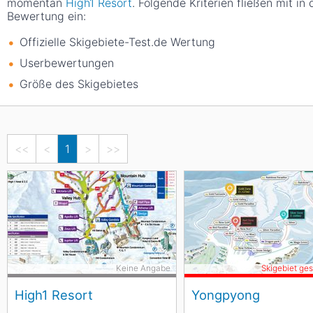
momentan
High1 Resort
. Folgende Kriterien fließen mit in 
Bewertung ein:
Offizielle Skigebiete-Test.de Wertung
Userbewertungen
Größe des Skigebietes
<<
<
1
>
>>
Keine Angabe
Skigebiet ge
High1 Resort
Yongpyong