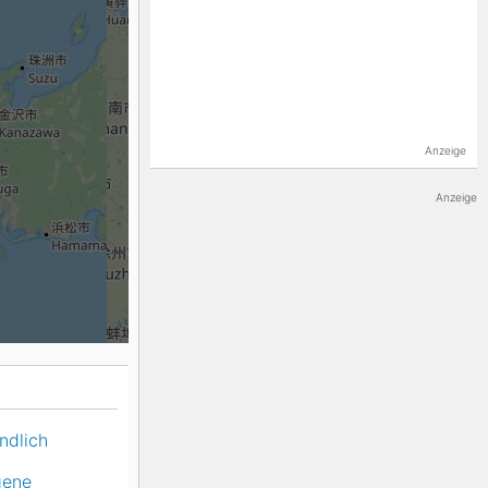
K2
Georgien
Black Diamond
Anzeige
Anzeige
ndlich
gene