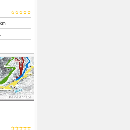
km
.
Keine Angabe