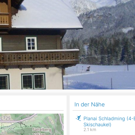
Head
Russland
Südkorea
Türkei
Dynastar
Salomon
Aserbaidschan
Vereinigte Arabische Emirate
Stöckli
Kästle
Scott
ien
Ogso
Indigo
nien
In der Nähe
Planai Schladming (4-
Skischaukel)
2.1
km