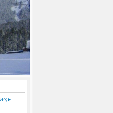
K2
Georgien
Black Diamond
Berge-