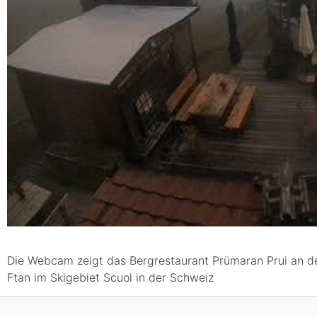
Die Webcam zeigt das Bergrestaurant Prümaran Prui an de
Ftan im Skigebiet Scuol in der Schweiz