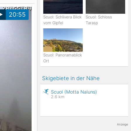
K2
Georgien
20:55
Scuol: Schlivera Blick
Scuol: Schloss
vom Gipfel
Tarasp
Black Diamond
Scuol: Panoramablick
Ort
Skigebiete in der Nähe
Scuol (Motta Naluns)
2.6
km
Anzeige