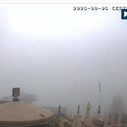
Head
Russland
Südkorea
Türkei
Dynastar
Salomon
Aserbaidschan
Vereinigte Arabische Emirate
Stöckli
Kästle
Scott
ien
Ogso
Indigo
nien