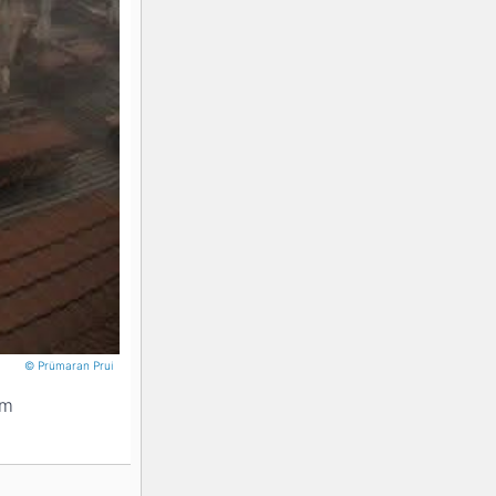
© Prümaran Prui
m