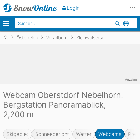
Login
Österreich
Vorarlberg
Kleinwalsertal
Anzeige
Webcam Oberstdorf Nebelhorn:
Bergstation Panoramablick,
2,200 m
Skigebiet
Schneebericht
Wetter
Webcams
Prei